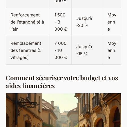
000 €
Renforcement
1 500
Moy
Jusqu’à
de l’étanchéité à
- 3
enn
-20 %
l’air
000 €
e
Remplacement
7 000
Moy
Jusqu’à
des fenêtres (5
- 10
enn
-15 %
vitrages)
000 €
e
Comment sécuriser votre budget et vos
aides financières