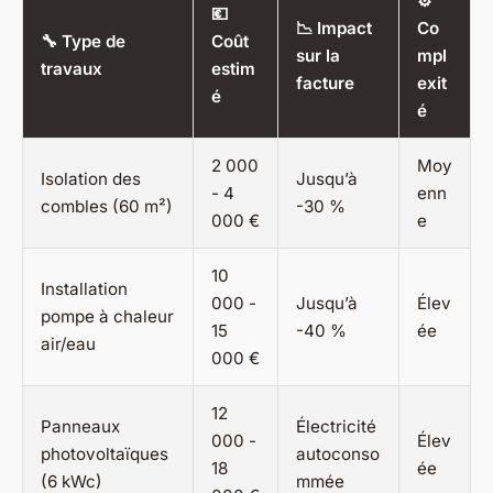
⚙️
💶
📉 Impact
Co
🔧 Type de
Coût
sur la
mpl
travaux
estim
facture
exit
é
é
2 000
Moy
Isolation des
Jusqu’à
- 4
enn
combles (60 m²)
-30 %
000 €
e
10
Installation
000 -
Jusqu’à
Élev
pompe à chaleur
15
-40 %
ée
air/eau
000 €
12
Panneaux
Électricité
000 -
Élev
photovoltaïques
autoconso
18
ée
(6 kWc)
mmée