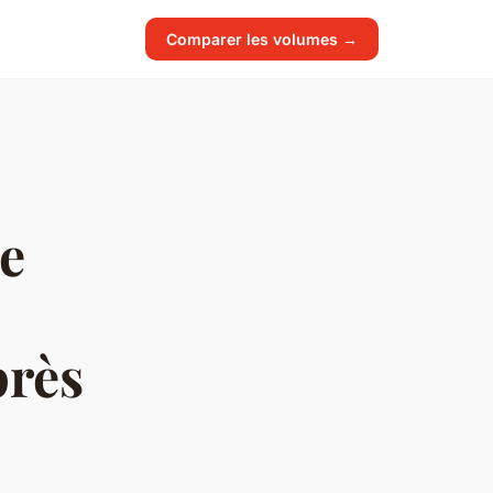
Comparer les volumes →
e
près