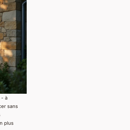
 - à
ncer sans
s
en plus