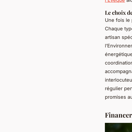
l'Évêque
aid
Le choix de
Une fois le p
Chaque type
artisan spé
l’Environne
énergétique
coordinatio
accompagnat
interlocuteu
régulier pe
promises au
Financer 