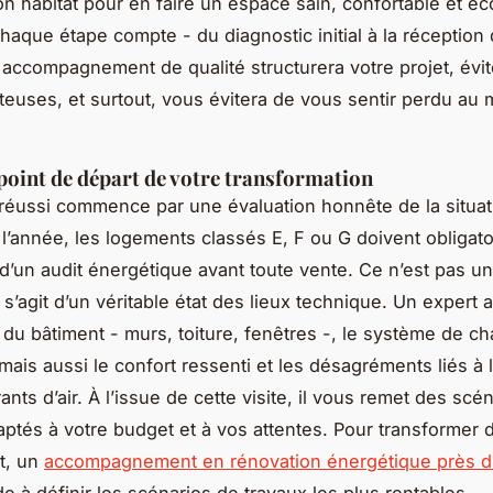
on habitat pour en faire un espace sain, confortable et é
chaque étape compte - du diagnostic initial à la réception
 accompagnement de qualité structurera votre projet, évit
teuses, et surtout, vous évitera de vous sentir perdu au 
e point de départ de votre transformation
 réussi commence par une évaluation honnête de la situat
 l’année, les logements classés E, F ou G doivent obligat
et d’un audit énergétique avant toute vente. Ce n’est pas u
il s’agit d’un véritable état des lieux technique. Un expert 
 du bâtiment - murs, toiture, fenêtres -, le système de ch
 mais aussi le confort ressenti et les désagréments liés à 
nts d’air. À l’issue de cette visite, il vous remet des scé
daptés à votre budget et à vos attentes. Pour transformer
at, un
accompagnement en rénovation énergétique près d