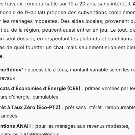
des travaux, remboursable sur 10 à 20 ans, sans intérêt. L’
ionale de l’Habitat) propose des subventions complémen
r les ménages modestes. Des aides locales, provenant d
 ou de la région, peuvent aussi entrer en jeu. Le tout, c’
n seul dossier, en respectant les plafonds et conditions
 Pas de quoi fouetter un chat, mais seulement si on est bie
é.
meRénov’
: accessible à tous, montant variable selon les r
travaux
icats d’Économies d’Énergie (CEE)
: primes versées par le
eurs d’énergie, cumulables
rêt à Taux Zéro (Éco-PTZ)
: prêt sans intérêt, remboursabl
s années
ntions ANAH
: pour les ménages aux revenus modestes,
entaires à MaPrimeRénov’