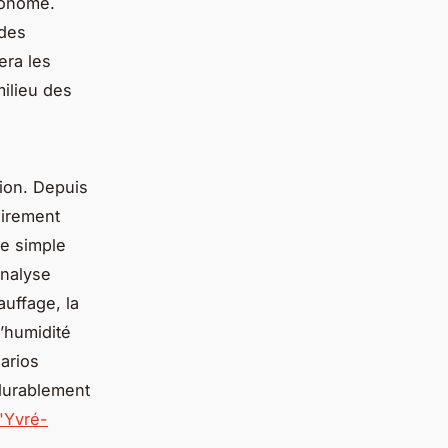
conome.
 des
era les
milieu des
ion. Depuis
oirement
ne simple
analyse
auffage, la
l’humidité
narios
 durablement
'Yvré-