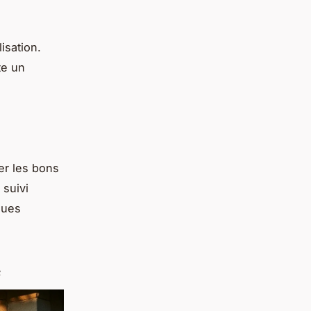
lisation.
te un
er les bons
 suivi
ques
e