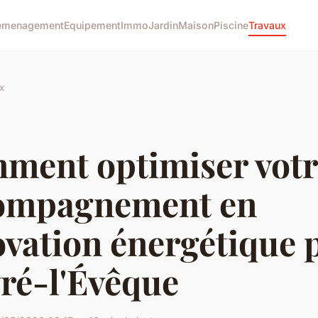
emenagement
Equipement
Immo
Jardin
Maison
Piscine
Travaux
x
ment optimiser votr
ompagnement en
vation énergétique 
ré-l'Évêque