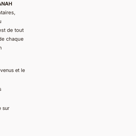
ANAH
taires,
u
est de tout
 de chaque
n
evenus et le
s
e sur