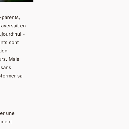
-parents,
raversait en
ujourd’hui -
nts sont
tion
urs. Mais
tisans
sformer sa
cer une
nement