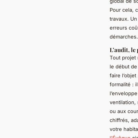
global de s
Pour cela, 
travaux. Un
erreurs coû
démarches.
L’audit, l
Tout projet
le début de
faire l’obj
formalité : 
l’enveloppe
ventilation,
ou aux coura
chiffrés, a
votre habit