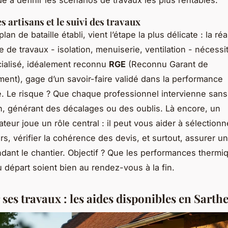
e à définir les scénarios de travaux les plus rentables.
s artisans et le suivi des travaux
lan de bataille établi, vient l’étape la plus délicate : la réa
 de travaux - isolation, menuiserie, ventilation - nécessi
cialisé, idéalement reconnu
RGE
(Reconnu Garant de
ment), gage d’un savoir-faire validé dans la performance
. Le risque ? Que chaque professionnel intervienne sans
n, générant des décalages ou des oublis. Là encore, un
eur joue un rôle central : il peut vous aider à sélectionn
rs, vérifier la cohérence des devis, et surtout, assurer un
ndant le chantier. Objectif ? Que les performances thermi
 départ soient bien au rendez-vous à la fin.
ses travaux : les aides disponibles en Sarth