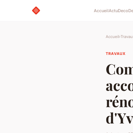
Accueil
Actu
Deco
D
Accueil
›
Travau
TRAVAUX
Com
acc
réno
d'Yv