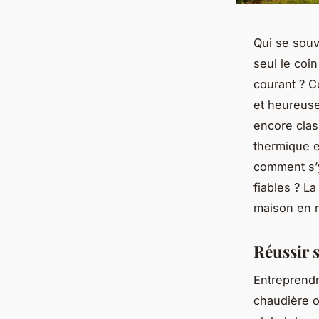
Qui se souv
seul le coi
courant ? C
et heureuse
encore clas
thermique e
comment s’y 
fiables ? L
maison en n
Réussir s
Entreprendr
chaudière o