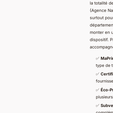
la totalité 
(Agence Nat
surtout pou
département
monter en u
dispositif.
accompagn
✅
MaPri
type de 
✅
Certif
fourniss
✅
Éco-P
plusieur
✅
Subve
complém