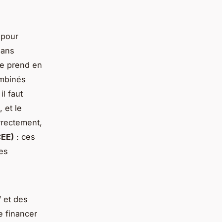
 pour
sans
le prend en
ombinés
il faut
, et le
rrectement,
CEE)
: ces
res
’ et des
e financer