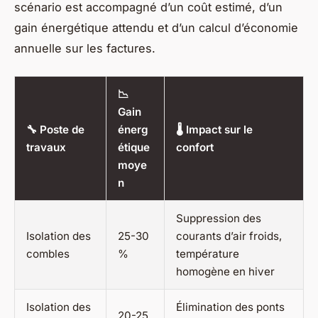
scénario est accompagné d’un coût estimé, d’un
gain énergétique attendu et d’un calcul d’économie
annuelle sur les factures.
📉
Gain
🔧 Poste de
énerg
🌡️ Impact sur le
travaux
étique
confort
moye
n
Suppression des
Isolation des
25-30
courants d’air froids,
combles
%
température
homogène en hiver
Isolation des
Élimination des ponts
20-25